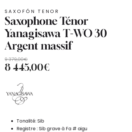
SAXOFÓN TENOR
Saxophone Ténor
Yanagisawa T-WO 30
Argent massif
El
El
9 379,00
€
precio
precio
8 445,00
€
original
actual
era:
es:
9
8
379,00€.
445,00€.
Tonalité: Sib
Registre : Sib grave à Fa # aigu