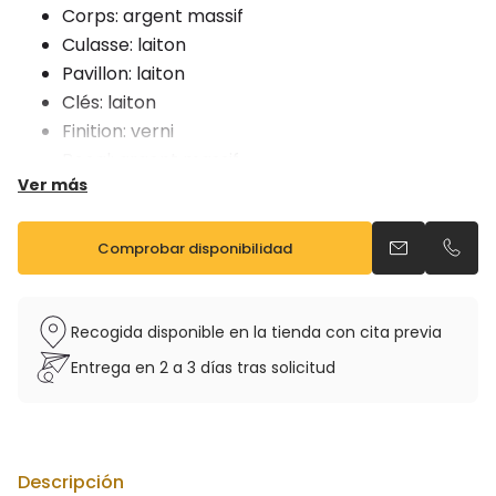
Corps: argent massif
Culasse: laiton
Pavillon: laiton
Clés: laiton
Finition: verni
Bocal: argent massif
Ver más
Vendu avec étui sac à dos et bec
Comprobar disponibilidad
Enviar un ema
Llama
Recogida disponible en la tienda con cita previa
Entrega en 2 a 3 días tras solicitud
Descripción