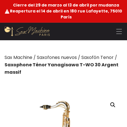
Cierre del 29 de marzo al 13 de abril por mudanza
Reapertura el 14 de abril en 180 rue Lafayette, 75010
París
Sax Machine
/
Saxofones nuevos
/
Saxofón Tenor
/
Saxophone Ténor Yanagisawa T-WO 30 Argent
massif