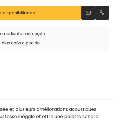
t bec
a disponibilidade
Envia um e-mail
Telefonar po
oja mediante marcação
3 dias após o pedido
isée et plusieurs améliorations acoustiques
ustesse inégalé et offre une palette sonore