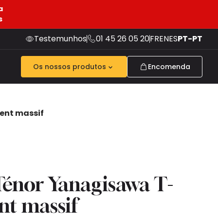
a
s
Testemunhos
01 45 26 05 20
FR
EN
ES
PT-PT
Os nossos produtos
Encomenda
ent massif
énor Yanagisawa T-
t massif