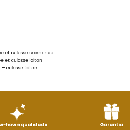
e et culasse cuivre rose
e et culasse laiton
 – culasse laiton
)
w-how e qualidade
Garantia