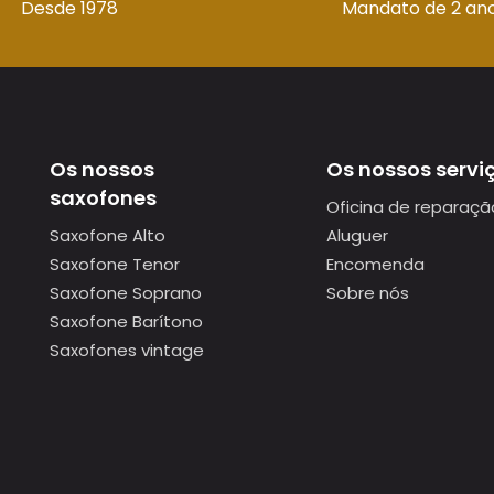
Desde 1978
Mandato de 2 an
Os nossos
Os nossos servi
saxofones
Oficina de reparaçã
Saxofone Alto
Aluguer
Saxofone Tenor
Encomenda
Saxofone Soprano
Sobre nós
Saxofone Barítono
Saxofones vintage