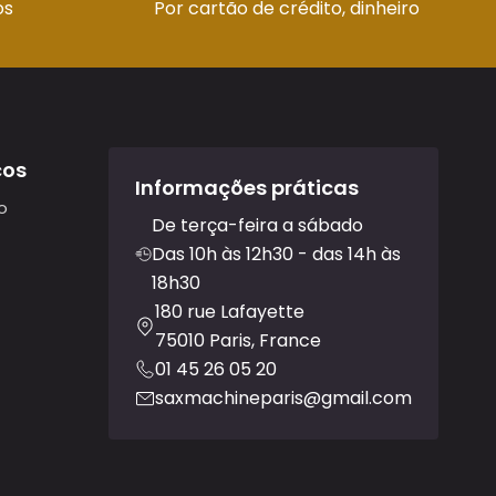
os
Por cartão de crédito, dinheiro
ços
Informações práticas
o
De terça-feira a sábado
Das 10h às 12h30 - das 14h às
18h30
180 rue Lafayette
75010 Paris, France
01 45 26 05 20
saxmachineparis@gmail.com