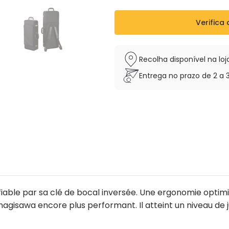
Vendu avec étui sac à dos e
Verifica 
Recolha disponível na l
Entrega no prazo de 2 a 
fiable par sa clé de bocal inversée. Une ergonomie optim
isawa encore plus performant. Il atteint un niveau de j