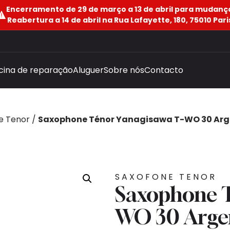
Encerramento de 29 de março a 13 de abril para mudanç
Reabertura a 14 de abril na Rua Lafayette, 180, 75010 Pari
icina de reparação
Aluguer
Sobre nós
Contacto
e Tenor
/
Saxophone Ténor Yanagisawa T-WO 30 Arg
SAXOFONE TENOR
Saxophone T
WO 30 Argen