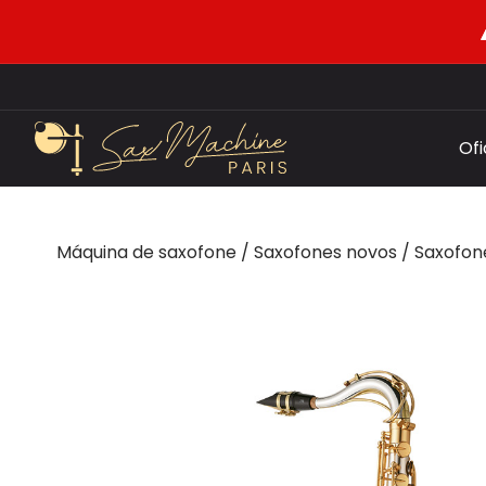
Of
Máquina de saxofone
/
Saxofones novos
/
Saxofon