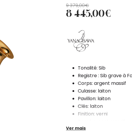
O
O
9 379,00
€
8 445,00
€
preço
preço
original
atual
era:
é:
9
8
379,00€.
445,00€.
Tonalité: Sib
Registre : Sib grave à F
Corps: argent massif
Culasse: laiton
Pavillon: laiton
Clés: laiton
Finition: verni
Bocal: argent massif
Ver mais