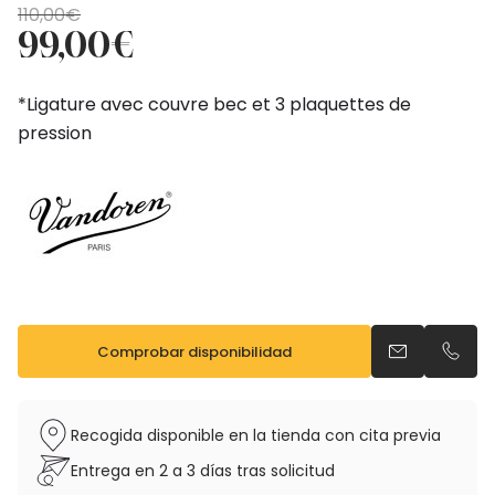
El
El
110,00
€
precio
precio
99,00
€
original
actual
era:
es:
*Ligature avec couvre bec et 3 plaquettes de
110,00€.
99,00€.
pression
Comprobar disponibilidad
Enviar un ema
Llama
Recogida disponible en la tienda con cita previa
Entrega en 2 a 3 días tras solicitud