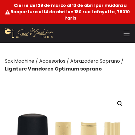
Cierre del 29 de marzo al 13 de abril por mudanza
Reapertura el 14 de abril en 180 rue Lafayette, 75010
París
Sax Machine
/
Accesorios
/
Abrazadera Soprano
/
Ligature Vandoren Optimum soprano