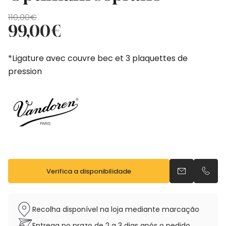
O
O
110,00
€
preço
preço
99,00
€
original
atual
era:
é:
*Ligature avec couvre bec et 3 plaquettes de
110,00€.
99,00€.
pression
Verifica a disponibilidade
Envia um e-m
Telefo
Recolha disponível na loja mediante marcação
Entrega no prazo de 2 a 3 dias após o pedido