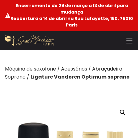
Encerramento de 29 de março a 13 de abril para
mudança
Reabertura a 14 de abril na Rua Lafayette, 180, 75010
Paris
Máquina de saxofone
/
Acessórios
/
Abraçadeira
Soprano
/
Ligature Vandoren Optimum soprano