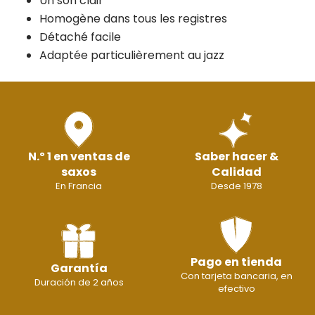
Un son clair
Homogène dans tous les registres
Détaché facile
Adaptée particulièrement au jazz
N.º 1 en ventas de
Saber hacer &
saxos
Calidad
En Francia
Desde 1978
Pago en tienda
Garantía
Con tarjeta bancaria, en
Duración de 2 años
efectivo