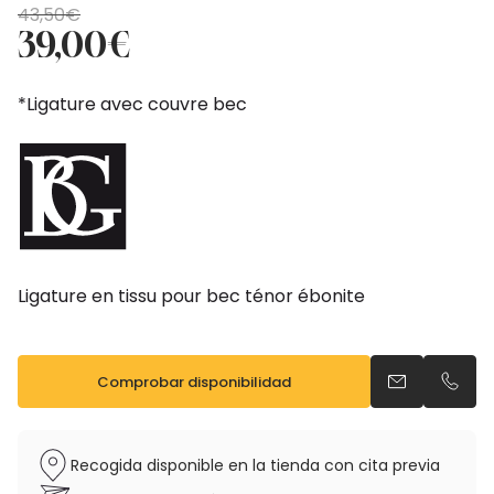
El
El
43,50
€
precio
precio
39,00
€
original
actual
era:
es:
*Ligature avec couvre bec
43,50€.
39,00€.
Ligature en tissu pour bec ténor ébonite
Comprobar disponibilidad
Enviar un ema
Llama
Recogida disponible en la tienda con cita previa