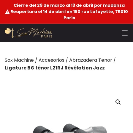
Cierre del 29 de marzo al 13 de abril por mudanza
Reapertura el 14 de abril en 180 rue Lafayette, 75010
París
Sax Machine
/
Accesorios
/
Abrazadera Tenor
/
Ligature BG ténor L21RJ Révélation Jazz