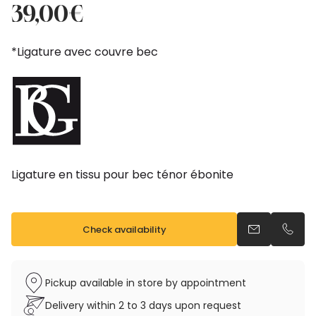
price
price
39,00
€
was:
is:
43,50€.
39,00€.
*Ligature avec couvre bec
Ligature en tissu pour bec ténor ébonite
Check availability
Send an emai
Call u
Pickup available in store by appointment
Delivery within 2 to 3 days upon request