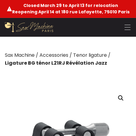
Closed March 29 to April 13 for relocation
Reopening April 14 at 180 rue Lafayette, 75010 Paris
Sax Machine
/
Accessories
/
Tenor ligature
/
Ligature BG ténor L21RJ Révélation Jazz