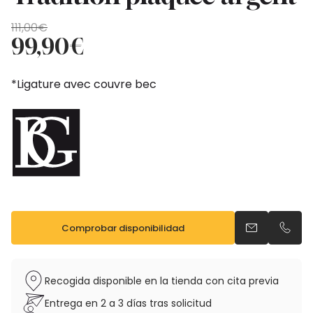
El
El
111,00
€
precio
precio
99,90
€
original
actual
era:
es:
*Ligature avec couvre bec
111,00€.
99,90€.
Comprobar disponibilidad
Enviar un ema
Llama
Recogida disponible en la tienda con cita previa
Entrega en 2 a 3 días tras solicitud