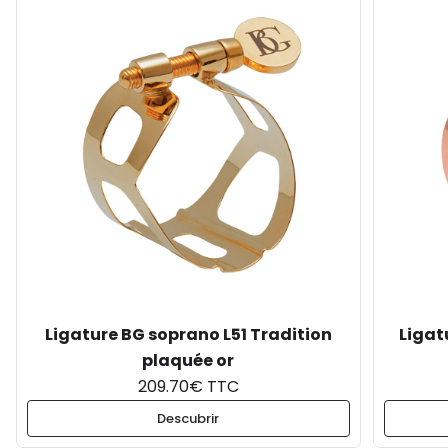
Ligature BG soprano L51 Tradition
Ligat
plaquée or
209.70€ TTC
Descubrir