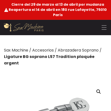
Cierre del 29 de marzo al 13 de abril por mudanza
Reapertura el 14 de abril en 180 rue Lafayette, 75010
París
Sax Machine
/
Accesorios
/
Abrazadera Soprano
/
Ligature BG soprano L57 Tradition plaquée
argent