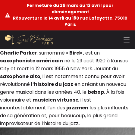
Fermeture du 29 mars au 13 avril pour
déménagement
Réouverture le 14 avril au 180 rue Lafayette, 75010
Paris
Charlie Parker
, surnommé «
Bird
« , est un
saxophoniste américain
né le 29 août 1920 à Kansas
City et mort le 12 mars 1955 à New York. Jouant du
saxophone alto
, il est notamment connu pour avoir
révolutionné
l’histoire du jazz
en créant un nouveau
genre musical dans les années 40, le
bebop
. À la fois
visionnaire et
musicien virtuose
, il est
incontestablement l’un des
jazzmen
les plus influents
de sa génération et, pour beaucoup, le plus grand
improvisateur de l’histoire du jazz..