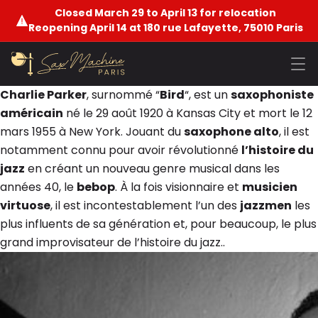
Closed March 29 to April 13 for relocation
Reopening April 14 at 180 rue Lafayette, 75010 Paris
Charlie Parker
, surnommé “
Bird
“, est un
saxophoniste
américain
né le 29 août 1920 à Kansas City et mort le 12
mars 1955 à New York. Jouant du
saxophone alto
, il est
notamment connu pour avoir révolutionné
l’histoire du
jazz
en créant un nouveau genre musical dans les
années 40, le
bebop
. À la fois visionnaire et
musicien
virtuose
, il est incontestablement l’un des
jazzmen
les
plus influents de sa génération et, pour beaucoup, le plus
grand improvisateur de l’histoire du jazz..