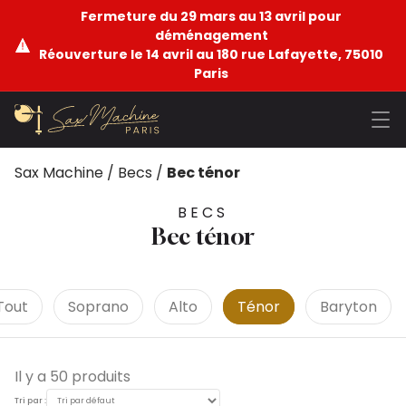
Fermeture du 29 mars au 13 avril pour
déménagement
Réouverture le 14 avril au 180 rue Lafayette, 75010
Paris
Sax Machine
/
Becs
/
Bec ténor
BECS
Bec ténor
Tout
Soprano
Alto
Ténor
Baryton
Il y a 50 produits
Tri par :