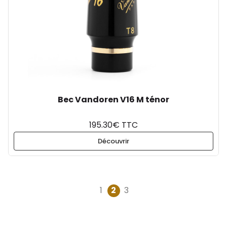
Bec Vandoren V16 M ténor
195.30€ TTC
Découvrir
1
2
3