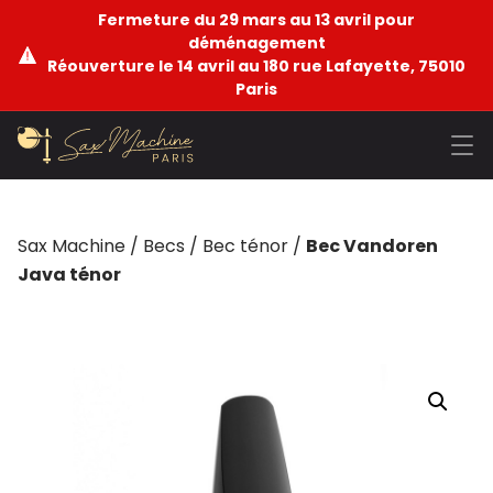
Fermeture du 29 mars au 13 avril pour
déménagement
Réouverture le 14 avril au 180 rue Lafayette, 75010
Paris
Sax Machine
/
Becs
/
Bec ténor
/
Bec Vandoren
Java ténor