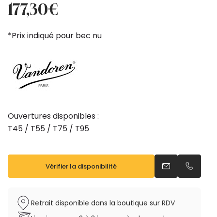
prix
prix
177,30
€
initial
actuel
était :
est :
*Prix indiqué pour bec nu
197,00€.
177,30€.
Ouvertures disponibles :
T45 / T55 / T75 / T95
Vérifier la disponibilité
Envoyer un emai
Appeler 
Retrait disponible dans la boutique sur RDV