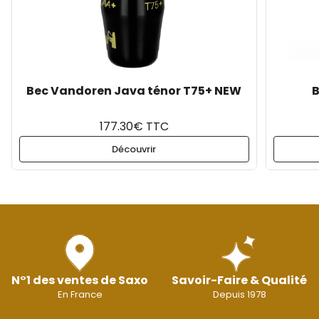
Bec Vandoren Java ténor T75+ NEW
B
177.30€ TTC
Découvrir
N°1 des ventes de Saxo
Savoir-Faire & Qualité
En France
Depuis 1978