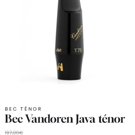
BEC TÉNOR
Bec Vandoren Java ténor
Le
Le
197,00
€