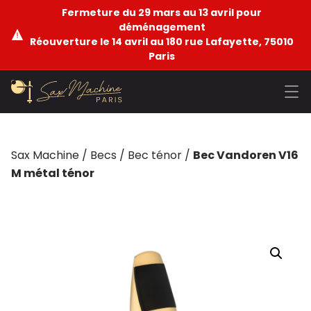
Fermeture du 29 mars au 13 avril pour
déménagement
Réouverture le 14 avril au 180 rue Lafayette, 75010
Paris
Sax Machine
/
Becs
/
Bec ténor
/
Bec Vandoren V16
M métal ténor