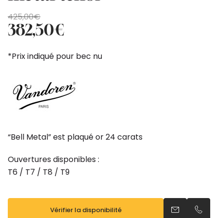
Le
Le
425,00
€
prix
prix
382,50
€
initial
actuel
était :
est :
*Prix indiqué pour bec nu
425,00€.
382,50€.
“Bell Metal” est plaqué or 24 carats
Ouvertures disponibles :
T6 / T7 / T8 / T9
Vérifier la disponibilité
Envoyer un e
Appel