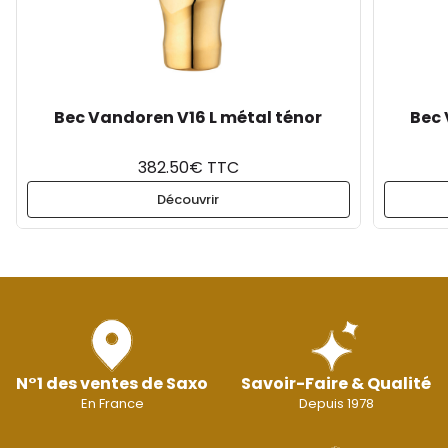
Bec Vandoren V16 L métal ténor
Bec 
382.50€ TTC
Découvrir
N°1 des ventes de Saxo
Savoir-Faire & Qualité
En France
Depuis 1978