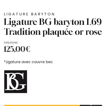
LIGATURE BARYTON
Ligature BG baryton L69
Tradition plaquée or rose
Le
Le
139,00
€
prix
prix
125,00
€
initial
actuel
était :
est :
*Ligature avec couvre bec
139,00€.
125,00€.