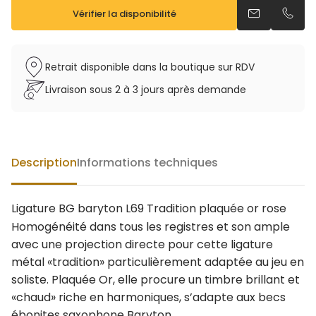
Vérifier la disponibilité
Envoyer un e
Appel
Retrait disponible dans la boutique sur RDV
Livraison sous 2 à 3 jours après demande
Description
Informations techniques
Ligature BG baryton L69 Tradition plaquée or rose
Homogénéité dans tous les registres et son ample
avec une projection directe pour cette ligature
métal «tradition» particulièrement adaptée au jeu en
soliste. Plaquée Or, elle procure un timbre brillant et
«chaud» riche en harmoniques, s’adapte aux becs
ébonites saxophone Baryton