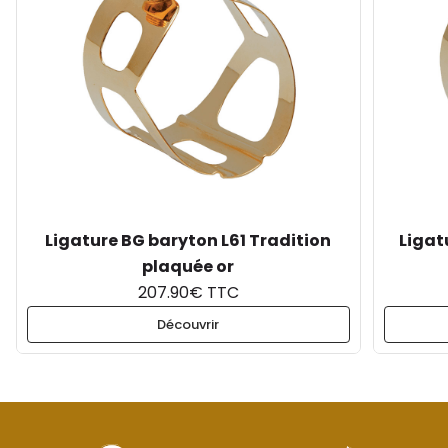
Ligature BG baryton L61 Tradition
Ligat
plaquée or
207.90€ TTC
Découvrir