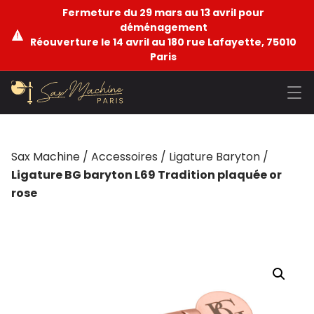
Fermeture du 29 mars au 13 avril pour
déménagement
Réouverture le 14 avril au 180 rue Lafayette, 75010
Paris
Sax Machine
/
Accessoires
/
Ligature Baryton
/
Ligature BG baryton L69 Tradition plaquée or
rose