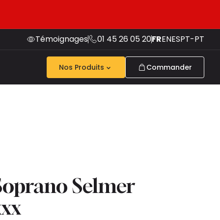
Témoignages
01 45 26 05 20
FR
EN
ES
PT-PT
Nos Produits
Commander
Soprano Selmer
xxx