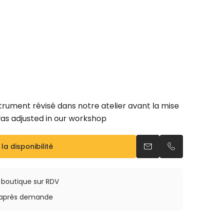
rument révisé dans notre atelier avant la mise
was adjusted in our workshop
 la disponibilité
Envoyer un email
Appeler par 
a boutique sur RDV
rs après demande