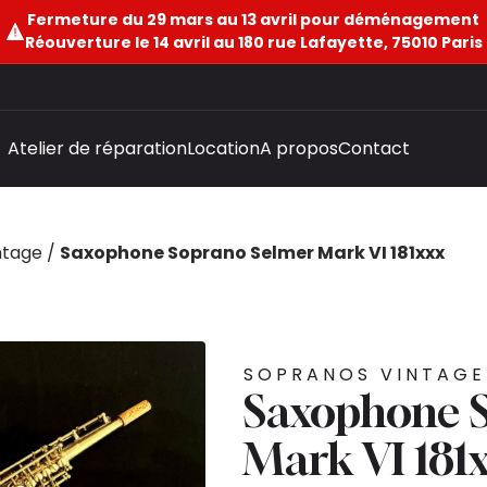
Fermeture du 29 mars au 13 avril pour déménagement
Réouverture le 14 avril au 180 rue Lafayette, 75010 Paris
Atelier de réparation
Location
A propos
Contact
ntage
/
Saxophone Soprano Selmer Mark VI 181xxx
SOPRANOS VINTAGE
Saxophone 
Mark VI 181