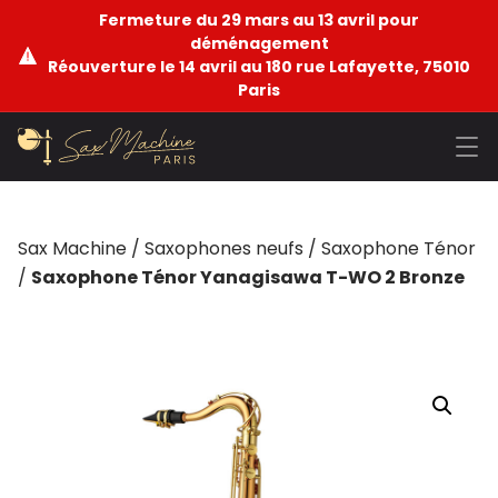
Fermeture du 29 mars au 13 avril pour
déménagement
Réouverture le 14 avril au 180 rue Lafayette, 75010
Paris
Sax Machine
/
Saxophones neufs
/
Saxophone Ténor
/
Saxophone Ténor Yanagisawa T-WO 2 Bronze