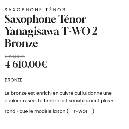
SAXOPHONE TÉNOR
Saxophone Ténor
Yanagisawa T-WO 2
Bronze
Le
Le
5 121,00
€
prix
prix
4 610,00
€
initial
actuel
était :
est :
BRONZE
5
4
121,00€.
610,00€.
Le bronze est enrichi en cuivre qui lui donne une
couleur rosée. Le timbre est sensiblement plus «
rond » que le modèle laiton (
)
T-WO1