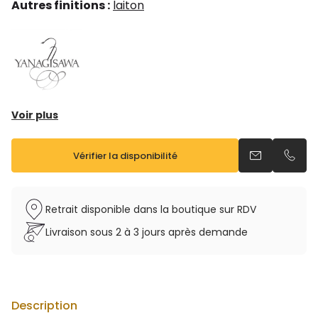
Autres finitions :
laiton
Voir plus
Tonalitéc: Sib
Registre : Sib grave à Fa # aigu
Vérifier la disponibilité
Envoyer un e
Appel
Corps : bronze
Culasse : bronze
Pavillon : bronze
Retrait disponible dans la boutique sur RDV
Clés : laiton
Livraison sous 2 à 3 jours après demande
Finition : verni
Bocal : bronze
Vendu avec étui sac à dos et bec
Description