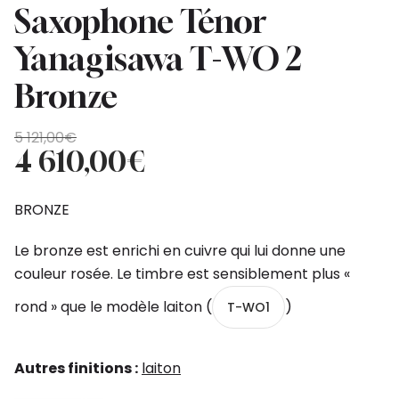
Saxophone Ténor
Yanagisawa T-WO 2
Bronze
Original
Current
5 121,00
€
price
price
4 610,00
€
was:
is:
5
4
BRONZE
121,00€.
610,00€.
Le bronze est enrichi en cuivre qui lui donne une
couleur rosée. Le timbre est sensiblement plus «
rond » que le modèle laiton (
)
T-WO1
Autres finitions :
laiton