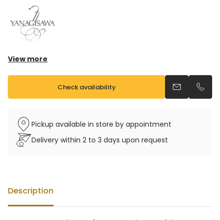
View more
Tonalitéc: Sib
Registre : Sib grave à Fa # aigu
Check availability
Send an emai
Call u
Corps : bronze
Culasse : bronze
Pavillon : bronze
Pickup available in store by appointment
Clés : laiton
Delivery within 2 to 3 days upon request
Finition : verni
Bocal : bronze
Vendu avec étui sac à dos et bec
Description