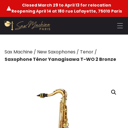
Closed March 29 to April 13 for relocation
Reopening April 14 at 180 rue Lafayette, 75010 Paris
Sax Machine
/
New Saxophones
/
Tenor
/
Saxophone Ténor Yanagisawa T-WO 2 Bronze