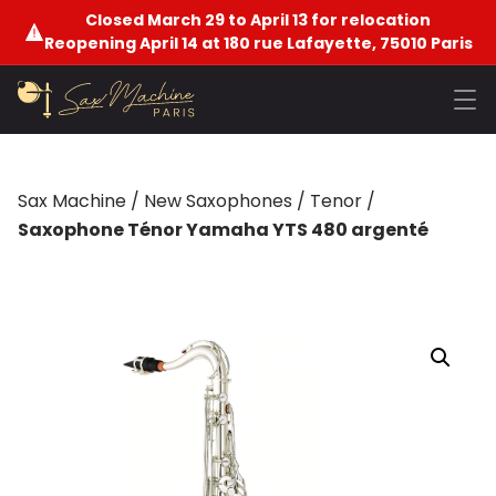
Closed March 29 to April 13 for relocation
Reopening April 14 at 180 rue Lafayette, 75010 Paris
Sax Machine
/
New Saxophones
/
Tenor
/
Saxophone Ténor Yamaha YTS 480 argenté