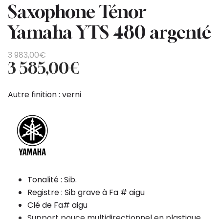
Saxophone Ténor
Yamaha YTS 480 argenté
Original
Current
3 983,00
€
price
price
3 585,00
€
was:
is:
3
3
Autre finition : verni
983,00€.
585,00€.
Tonalité : Sib.
Registre : Sib grave à Fa # aigu
Clé de Fa# aigu
Support pouce multidirectionnel en plastique