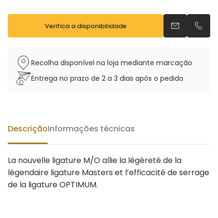
Verifica a disponibilidade
Envia um e-m
Telefo
Recolha disponível na loja mediante marcação
Entrega no prazo de 2 a 3 dias após o pedido
Descrição
Informações técnicas
La nouvelle ligature M/O allie la légèreté de la
légendaire ligature Masters et l’efficacité de serrage
de la ligature OPTIMUM.