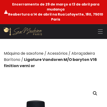
Encerramento de 29 de março a 13 de abril para
mudança
Reabertura a 14 de abril na Rua Lafayette, 180, 75010
Paris
Máquina de saxofone
/
Acessórios
/
Abraçadeira
Barítono
/
Ligature Vandoren M/O baryton V16
finition verni or