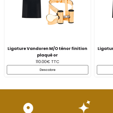
Ligature Vandoren M/O ténor finition
Ligatu
plaqué or
110.00€ TTC
Descobre