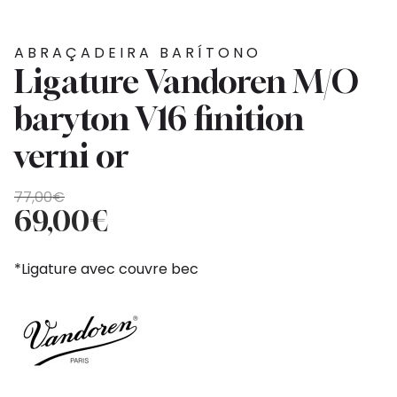
ABRAÇADEIRA BARÍTONO
Ligature Vandoren M/O
baryton V16 finition
verni or
O
O
77,00
€
preço
preço
69,00
€
original
atual
era:
é:
*Ligature avec couvre bec
77,00€.
69,00€.