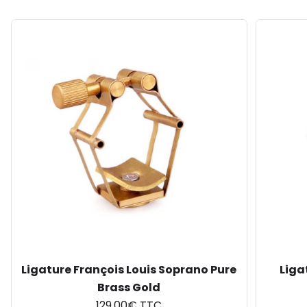
Ligature François Louis Soprano Pure
Liga
Brass Gold
129.00€ TTC