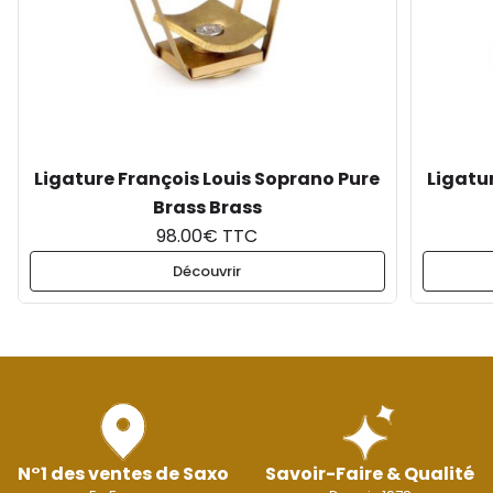
Ligature François Louis Soprano Pure
Ligatu
Brass Brass
98.00€ TTC
Découvrir
N°1 des ventes de Saxo
Savoir-Faire & Qualité