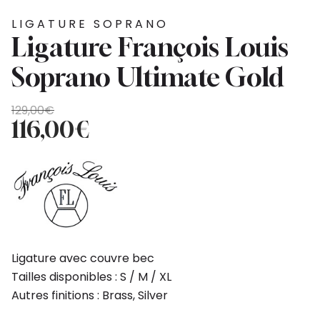
LIGATURE SOPRANO
Ligature François Louis
Soprano Ultimate Gold
Le
Le
129,00
€
prix
prix
116,00
€
initial
actuel
était :
est :
129,00€.
116,00€.
Ligature avec couvre bec
Tailles disponibles : S / M / XL
Autres finitions : Brass, Silver