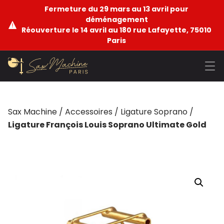
Fermeture du 29 mars au 13 avril pour
déménagement
Réouverture le 14 avril au 180 rue Lafayette, 75010
Paris
Sax Machine
/
Accessoires
/
Ligature Soprano
/
Ligature François Louis Soprano Ultimate Gold