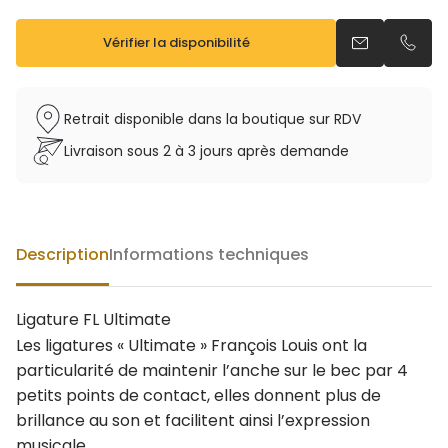
Vérifier la disponibilité
Envoyer un e
Appel
Retrait disponible dans la boutique sur RDV
Livraison sous 2 à 3 jours après demande
Description
Informations techniques
Ligature FL Ultimate
Les ligatures « Ultimate » François Louis ont la
particularité de maintenir l’anche sur le bec par 4
petits points de contact, elles donnent plus de
brillance au son et facilitent ainsi l’expression
musicale.