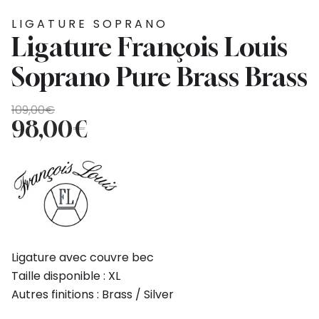
LIGATURE SOPRANO
Ligature François Louis
Soprano Pure Brass Brass
Le
Le
109,00
€
prix
prix
98,00
€
initial
actuel
était :
est :
109,00€.
98,00€.
Ligature avec couvre bec
Taille disponible : XL
Autres finitions : Brass / Silver