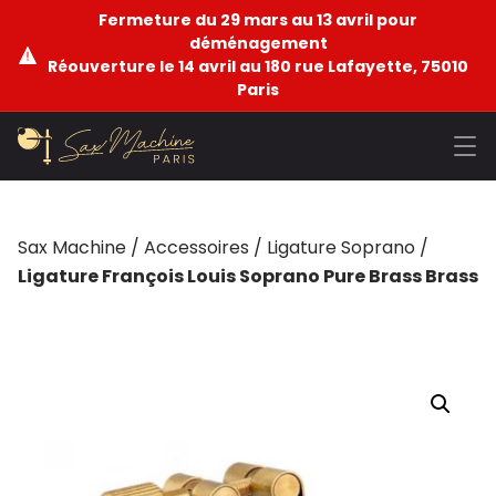
Fermeture du 29 mars au 13 avril pour
déménagement
Réouverture le 14 avril au 180 rue Lafayette, 75010
Paris
Sax Machine
/
Accessoires
/
Ligature Soprano
/
Ligature François Louis Soprano Pure Brass Brass