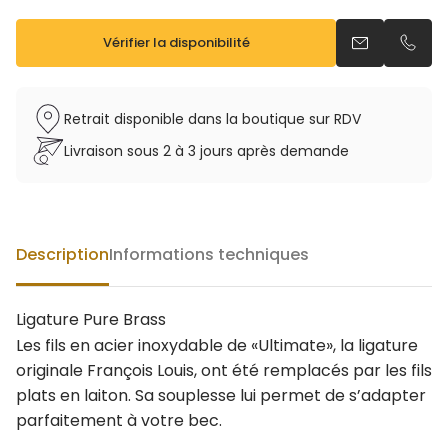
Vérifier la disponibilité
Envoyer un e
Appel
Retrait disponible dans la boutique sur RDV
Livraison sous 2 à 3 jours après demande
Description
Informations techniques
Ligature Pure Brass
Les fils en acier inoxydable de «Ultimate», la ligature
originale François Louis, ont été remplacés par les fils
plats en laiton. Sa souplesse lui permet de s’adapter
parfaitement à votre bec.