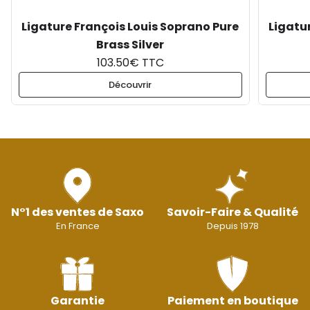
Ligature François Louis Soprano Pure
Ligatu
Brass Silver
103.50€ TTC
Découvrir
N°1 des ventes de Saxo
Savoir-Faire & Qualité
En France
Depuis 1978
Garantie
Paiement en boutique