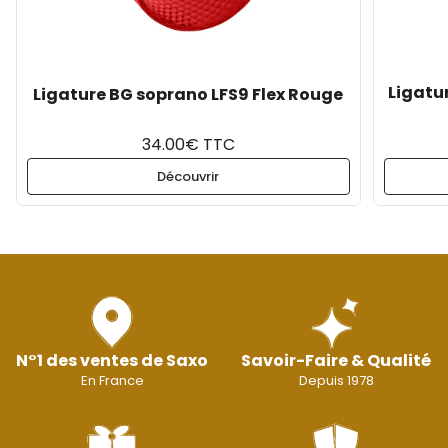
Ligatu
Ligature BG soprano LFS9 Flex Rouge
34.00€ TTC
Découvrir
N°1 des ventes de Saxo
Savoir-Faire & Qualité
En France
Depuis 1978