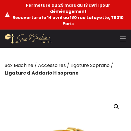
Fermeture du 29 mars au 13 avril pour
déménagement
Réouverture le 14 avril au 180 rue Lafayette, 75010
Paris
Sax Machine
/
Accessoires
/
Ligature Soprano
/
Ligature d'Addario H soprano