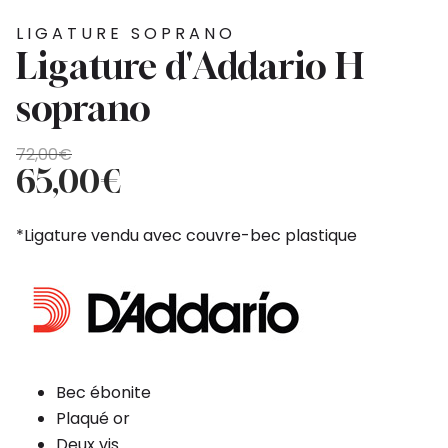
LIGATURE SOPRANO
Ligature d'Addario H
soprano
Le
Le
72,00
€
prix
prix
65,00
€
initial
actuel
était :
est :
*Ligature vendu avec couvre-bec plastique
72,00€.
65,00€.
Bec ébonite
Plaqué or
Deux vis