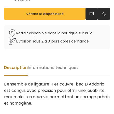
Vérifier la disponibilité
Envoyer un e
Appel
Retrait disponible dans la boutique sur RDV
Livraison sous 2 à 3 jours après demande
Description
Informations techniques
L’ensemble de ligature H et couvre-bec D’Addario
est conçus avec précision pour offrir une jouabilité
maximale. Les deux vis permettent un serrage précis
et homogène.