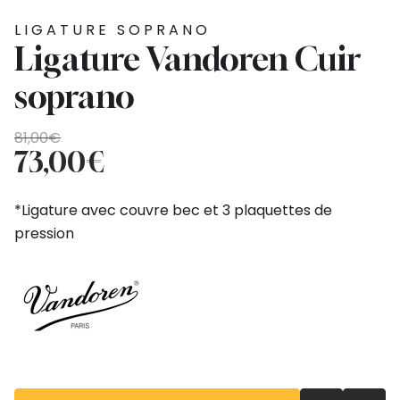
LIGATURE SOPRANO
Ligature Vandoren Cuir
soprano
Le
Le
81,00
€
prix
prix
73,00
€
initial
actuel
était :
est :
*Ligature avec couvre bec et 3 plaquettes de
81,00€.
73,00€.
pression