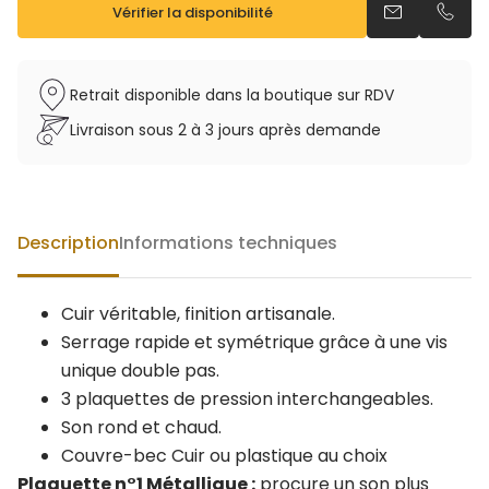
Vérifier la disponibilité
Envoyer un e
Appel
Retrait disponible dans la boutique sur RDV
Livraison sous 2 à 3 jours après demande
Description
Informations techniques
Cuir véritable, finition artisanale.
Serrage rapide et symétrique grâce à une vis
unique double pas.
3 plaquettes de pression interchangeables.
Son rond et chaud.
Couvre-bec Cuir ou plastique au choix
Plaquette n°1 Métallique :
procure un son plus