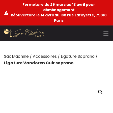
Fermeture du 29 mars au 13 avril pour
déménagement
Réouverture le 14 avril au 180 rue Lafayette, 75010
Paris
Sax Machine
/
Accessoires
/
Ligature Soprano
/
Ligature Vandoren Cuir soprano