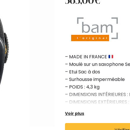
385,00
€
initial
actuel
était :
est :
428,00€.
385,00€.
– MADE IN FRANCE
– Moulé sur un saxophone S
– Etui Sac à dos
– Surhousse imperméable
– POIDS : 4,3 kg
– DIMENSIONS INTÉRIEURES : 
– DIMENSIONS EXTÉRIEURES 
– Existe en « Noir Carbone »,
Voir plus