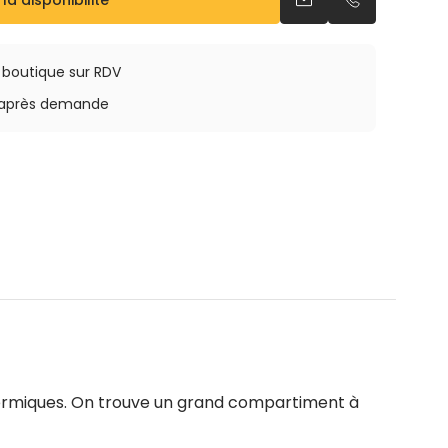
 la disponibilité
Envoyer un email
Appeler par 
a boutique sur RDV
rs après demande
hermiques. On trouve un grand compartiment à