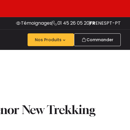
Témoignages
01 45 26 05 20
FR
EN
ES
PT-PT
Nos Produits
Commander
énor New Trekking