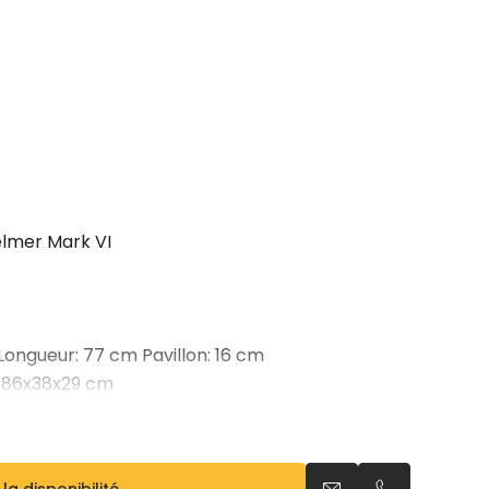
elmer Mark VI
Longueur: 77 cm Pavillon: 16 cm
: 86x38x29 cm
 « Silver Carbone » et « Aluminium brossé »