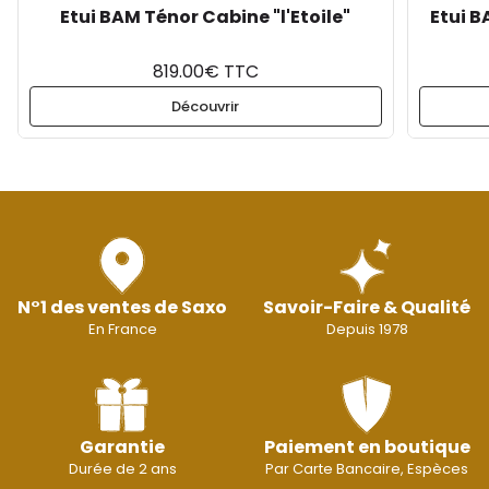
Etui BAM Ténor Cabine "l'Etoile"
Etui B
819.00€ TTC
Découvrir
N°1 des ventes de Saxo
Savoir-Faire & Qualité
En France
Depuis 1978
Garantie
Paiement en boutique
Durée de 2 ans
Par Carte Bancaire, Espèces