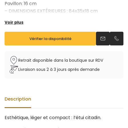
Pavillon: 16 cm
– DIMENSIONS EXTÉRIEURES : 84x35x18 cm
– Existe en noir, bleu, menthe et terracotta
Voir plus
Vérifier la disponibilité
Envoyer un e
Appel
Retrait disponible dans la boutique sur RDV
Livraison sous 2 à 3 jours après demande
Description
Esthétique, léger et compact : l’étui citadin.