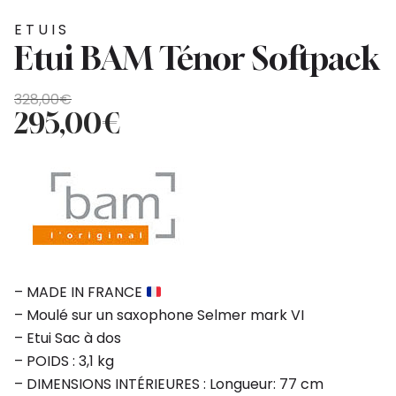
ETUIS
Etui BAM Ténor Softpack
Le
Le
328,00
€
prix
prix
295,00
€
initial
actuel
était :
est :
328,00€.
295,00€.
– MADE IN FRANCE
– Moulé sur un saxophone Selmer mark VI
– Etui Sac à dos
– POIDS : 3,1 kg
– DIMENSIONS INTÉRIEURES : Longueur: 77 cm