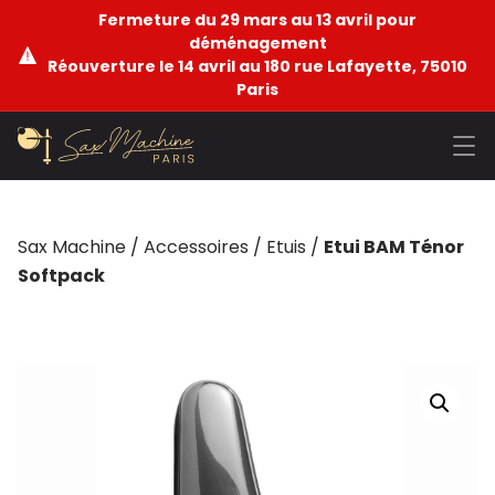
Fermeture du 29 mars au 13 avril pour
déménagement
Réouverture le 14 avril au 180 rue Lafayette, 75010
Paris
Sax Machine
/
Accessoires
/
Etuis
/
Etui BAM Ténor
Softpack