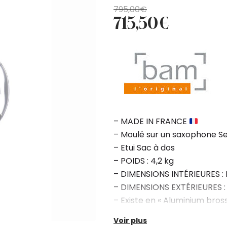
Le
Le
795,00
€
715,50
€
prix
prix
initial
actuel
était :
est :
795,00€.
715,50€.
– MADE IN FRANCE
– Moulé sur un saxophone S
– Etui Sac à dos
– POIDS : 4,2 kg
– DIMENSIONS INTÉRIEURES : 
– DIMENSIONS EXTÉRIEURES :
– Existe en « Aluminium bross
Voir plus