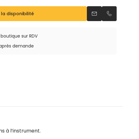
 la disponibilité
Envoyer un email
Appeler par 
a boutique sur RDV
rs après demande
s à l’instrument.