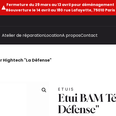
Fermeture du 29 mars au 13 avril pour déménagement
Réouverture le 14 avril au 180 rue Lafayette, 75010 Paris
Atelier de réparation
Location
A propos
Contact
r Hightech "La Défense"
ETUIS
Etui BAM Té
Défense"