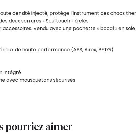
ute densité injecté, protège l’instrument des chocs therm
es deux serrures « Souftouch » à clés.
r accessoires. Vendu avec une pochette « bocal » en soie 
riaux de haute performance (ABS, Airex, PETG)
n intégré
ène avec mousquetons sécurisés
us pourriez aimer