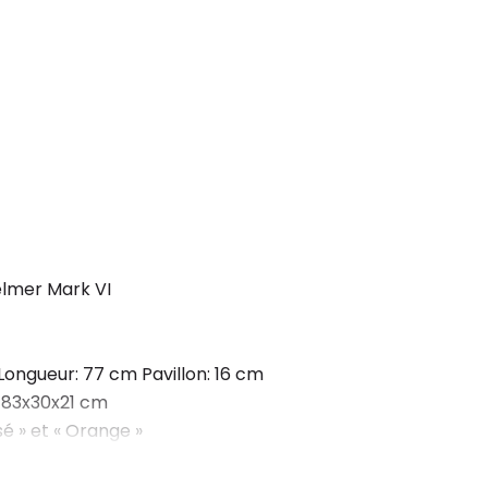
elmer Mark VI
Longueur: 77 cm Pavillon: 16 cm
 83x30x21 cm
é » et « Orange »