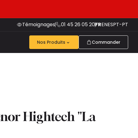
Témoignages
01 45 26 05 20
FR
EN
ES
PT-PT
Nos Produits
Commander
nor Hightech "La