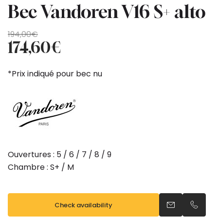
Bec Vandoren V16 S+ alto
Original
Current
194,00
€
price
price
174,60
€
was:
is:
194,00€.
174,60€.
*Prix indiqué pour bec nu
Ouvertures : 5 / 6 / 7 / 8 / 9
Chambre : S+ / M
Check availability
Send an email
Call us