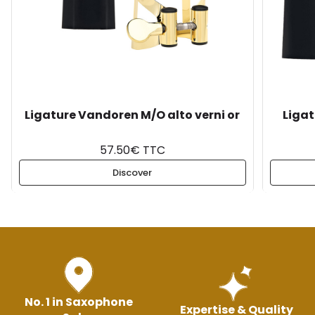
Ligature Vandoren M/O alto verni or
Liga
57.50€ TTC
Discover
No. 1 in Saxophone
Expertise & Quality