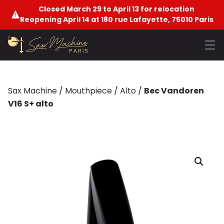
Closed March 29 to April 13 for relocation
Reopening April 14 at 180 rue Lafayette, 75010 Paris
Sax Machine
/
Mouthpiece
/
Alto
/
Bec Vandoren
V16 S+ alto