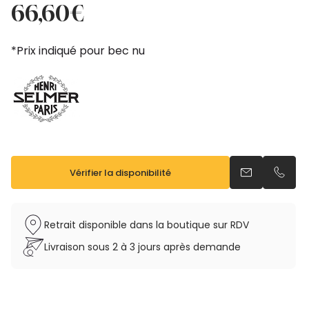
prix
prix
66,60
€
initial
actuel
était :
est :
*Prix indiqué pour bec nu
74,00€.
66,60€.
Vérifier la disponibilité
Envoyer un em
Appele
Retrait disponible dans la boutique sur RDV
Livraison sous 2 à 3 jours après demande