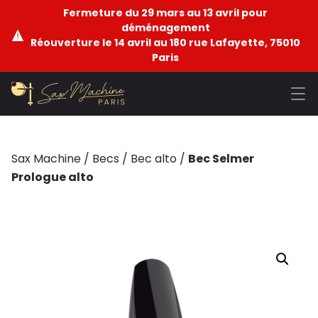
Fermeture du 29 mars au 13 avril pour
déménagement
Réouverture le 14 avril au 180 rue Lafayette, 75010
Paris
Sax Machine
/
Becs
/
Bec alto
/
Bec Selmer
Prologue alto