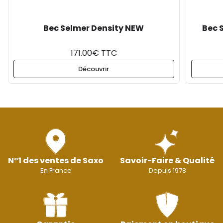
Bec Selmer Density NEW
Bec 
171.00€ TTC
Découvrir
N°1 des ventes de Saxo
Savoir-Faire & Qualité
En France
Depuis 1978