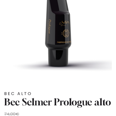
BEC ALTO
Bec Selmer Prologue alto
Le
Le
74,00
€