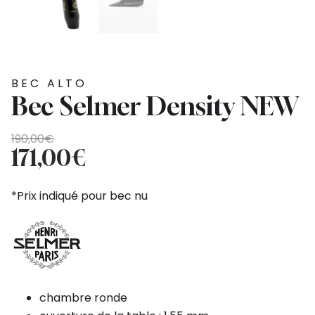
BEC ALTO
Bec Selmer Density NEW
Le
Le
190,00
€
prix
prix
171,00
€
initial
actuel
était :
est :
*Prix indiqué pour bec nu
190,00€.
171,00€.
chambre ronde