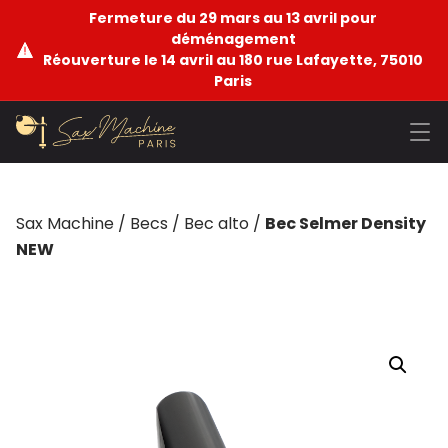
Fermeture du 29 mars au 13 avril pour
déménagement
Réouverture le 14 avril au 180 rue Lafayette, 75010
Paris
Sax Machine
/
Becs
/
Bec alto
/
Bec Selmer Density
NEW