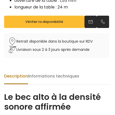
ouverture de la table : 1,55 mm
longueur de la table : 24 m
Vérifier la disponibilité
Envoyer un em
Appele
Retrait disponible dans la boutique sur RDV
Livraison sous 2 à 3 jours après demande
Description
Informations techniques
Le bec alto à la densité
sonore affirmée