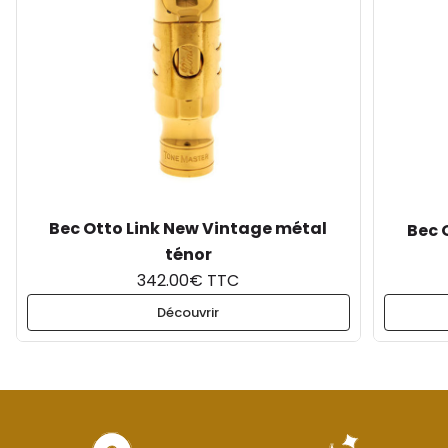
Bec Otto Link New Vintage métal
Bec 
ténor
342.00€ TTC
Découvrir