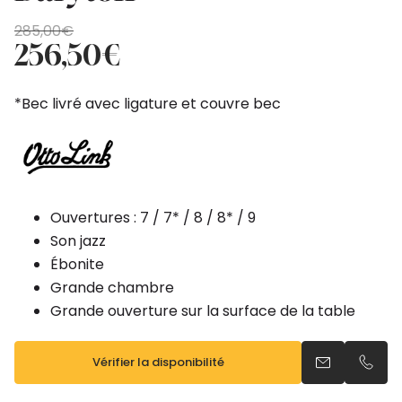
Le
Le
285,00
€
prix
prix
256,50
€
initial
actuel
était :
est :
*Bec livré avec ligature et couvre bec
285,00€.
256,50€.
Ouvertures : 7 / 7* / 8 / 8* / 9
Son jazz
Ébonite
Grande chambre
Grande ouverture sur la surface de la table
Vérifier la disponibilité
Envoyer un e
Appel