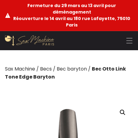
Fermeture du 29 mars au 13 avril pour
déménagement
Réouverture le 14 avril au 180 rue Lafayette, 75010
Paris
Sax Machine
/
Becs
/
Bec baryton
/
Bec Otto Link
Tone Edge Baryton