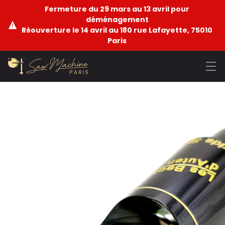
Fermeture du 29 mars au 13 avril pour
déménagement
Réouverture le 14 avril au 180 rue Lafayette, 75010
Paris