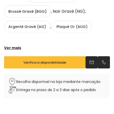
, Noir Gravé (NG),
Brossé Gravé (BGG)
,
Argenté Gravé (AG)
Plaqué Or (AUG)
Ver mais
Verifica a disponibilidade
Envia um e-m
Telefo
Gravé
Tonalité : Mib
Recolha disponível na loja mediante marcação
Support pouce main droite réglable en résine
Tampons cuir, résonateur métal
Entrega no prazo de 2 a 3 dias após o pedido
Clé de Fa# aigu
Ressorts aiguille en acier inox
Peut-être vendu avec ou sans étui et bec