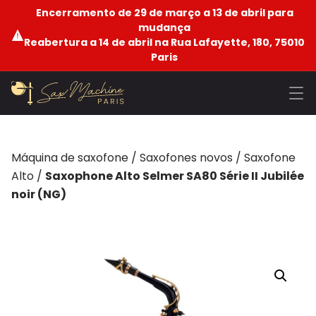
Encerramento de 29 de março a 13 de abril para
mudança
Reabertura a 14 de abril na Rua Lafayette, 180, 75010
Paris
Máquina de saxofone
/
Saxofones novos
/
Saxofone
Alto
/
Saxophone Alto Selmer SA80 Série II Jubilée
noir (NG)