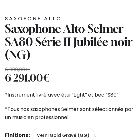
SAXOFONE ALTO
Saxophone Alto Selmer
SA80 Série II Jubilée noir
(NG)
O
O
6 990,00
€
preço
preço
6 291,00
€
original
atual
era:
é:
*Instrument livré avec étui “Light” et bec “S80”
6
6
990,00€.
291,00€.
*Tous nos saxophones Selmer sont sélectionnés par
un musicien professionnel
Finitions :
,
Verni Gold Gravé (GG)