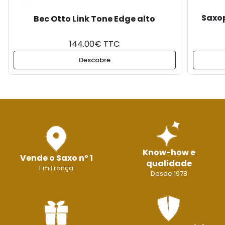
Saxop
Bec Otto Link Tone Edge alto
144.00€ TTC
Descobre
Know-how e
Vende o Saxo nº 1
qualidade
Em França
Desde 1978