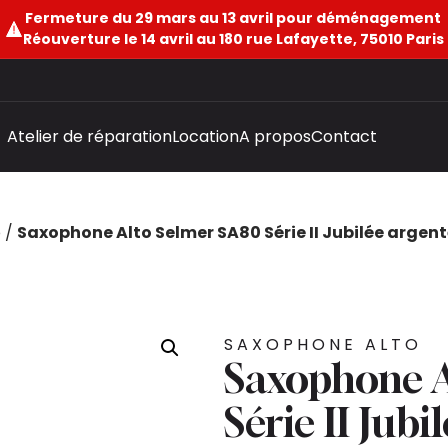
Fermeture du 29 mars au 13 avril pour déménagement
Réouverture le 14 avril au 180 rue Lafayette, 75010 Paris
Atelier de réparation
Location
A propos
Contact
o
/
Saxophone Alto Selmer SA80 Série II Jubilée argen
SAXOPHONE ALTO
Saxophone A
Série II Jub