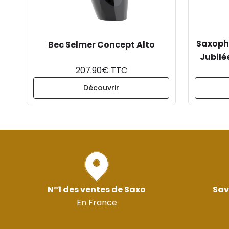
Saxopho
Bec Selmer Concept Alto
Jubilé
207.90€ TTC
Découvrir
N°1 des ventes de Saxo
Sav
En France