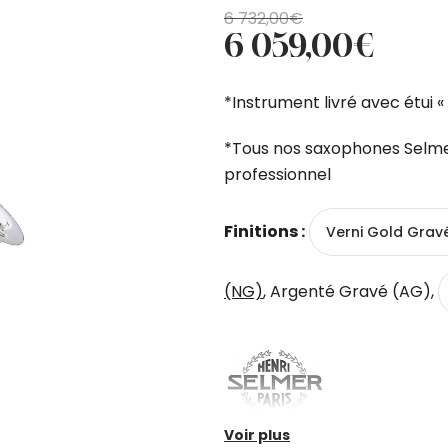
Le
Le
6 732,00
€
6 059,00
€
prix
prix
initial
actuel
était :
est :
*Instrument livré avec étui « 
6
6
732,00€.
059,00€.
*Tous nos saxophones Selme
professionnel
Finitions :
Verni Gold Grav
(NG)
, Argenté Gravé (AG),
Voir plus