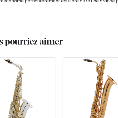
mécanisme particulièrement équilibré offre une grande pr
us pourriez aimer