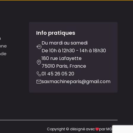
Info pratiques
n
Du mardi au samedi
one
De 10h à 12h30 - 14h à 18h30
nde
180 rue Lafayette
75010 Paris, France
01 45 26 05 20
saxmachineparis@gmail.com
Copyright © désigné avec
par MGDG