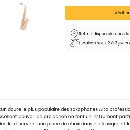
Gravé
Tonalité : Mib
Vérifier
Support pouce main dro
Tampons cuir, résonat
Clé de Fa# aigu
Retrait disponible dans l
Ressorts aiguille en acie
Livraison sous 2 à 3 jou
Peut-être vendu avec o
aucun doute le plus populaire des saxophones Alto professi
cellent pouvoir de projection en font un instrument part
e lui réservent une place de choix dans le classique et le