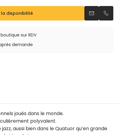
 la disponibilité
Envoyer un email
Appeler par 
ite réglable en résine
eur métal
a boutique sur RDV
r inox
rs après demande
u sans étui et bec
onnels joués dans le monde.
iculièrement polyvalent.
 jazz, aussi bien dans le Quatuor qu’en grande