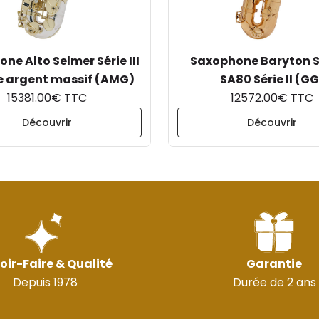
ne Alto Selmer Série III
Saxophone Baryton 
e argent massif (AMG)
SA80 Série II (GG
15381.00€ TTC
12572.00€ TTC
Découvrir
Découvrir
oir-Faire & Qualité
Garantie
Depuis 1978
Durée de 2 ans