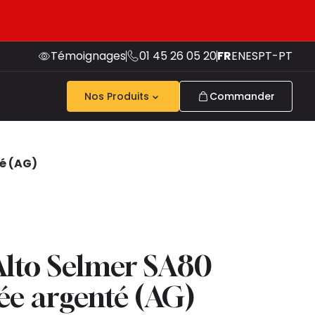
Témoignages
01 45 26 05 20
FR
EN
ES
PT-PT
Nos Produits
Commander
té (AG)
lto Selmer SA80
ilée argenté (AG)