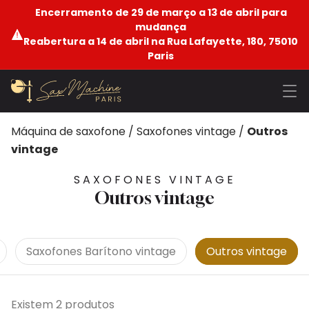
Encerramento de 29 de março a 13 de abril para
mudança
Reabertura a 14 de abril na Rua Lafayette, 180, 75010
Paris
Máquina de saxofone
/
Saxofones vintage
/
Outros
vintage
SAXOFONES VINTAGE
Outros vintage
Saxofones Barítono vintage
Outros vintage
Existem 2 produtos