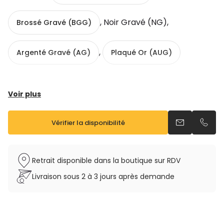
, Noir Gravé (NG),
Brossé Gravé (BGG)
,
Argenté Gravé (AG)
Plaqué Or (AUG)
Voir plus
Vérifier la disponibilité
Envoyer un e
Appel
Gravé
Tonalité : Mib
Retrait disponible dans la boutique sur RDV
Support pouce main droite réglable en résine
Tampons cuir, résonateur métal
Livraison sous 2 à 3 jours après demande
Clé de Fa# aigu
Ressorts aiguille en acier inox
Peut-être vendu avec ou sans étui et bec