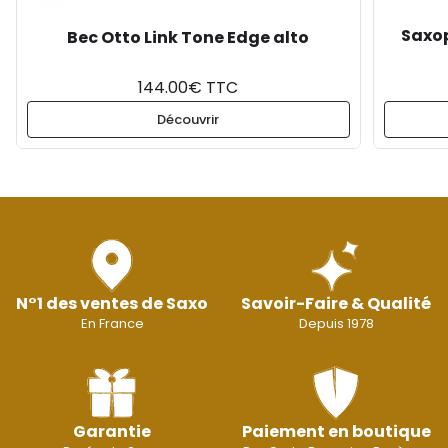
Saxop
Bec Otto Link Tone Edge alto
144.00€ TTC
Découvrir
N°1 des ventes de Saxo
Savoir-Faire & Qualité
En France
Depuis 1978
Garantie
Paiement en boutique