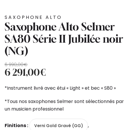
SAXOPHONE ALTO
Saxophone Alto Selmer
SA80 Série II Jubilée noir
(NG)
Le
Le
6 990,00
€
prix
prix
6 291,00
€
initial
actuel
était :
est :
*Instrument livré avec étui « Light » et bec « S80 »
6
6
990,00€.
291,00€.
*Tous nos saxophones Selmer sont sélectionnés par
un musicien professionnel
Finitions :
,
Verni Gold Gravé (GG)