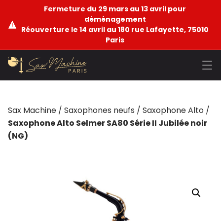
Fermeture du 29 mars au 13 avril pour
déménagement
Réouverture le 14 avril au 180 rue Lafayette, 75010
Paris
Sax Machine
/
Saxophones neufs
/
Saxophone Alto
/
Saxophone Alto Selmer SA80 Série II Jubilée noir
(NG)