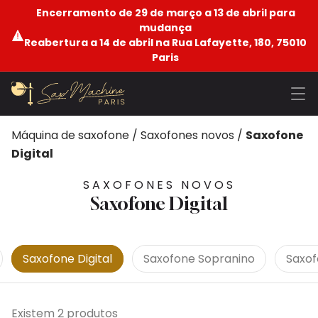
Encerramento de 29 de março a 13 de abril para
mudança
Reabertura a 14 de abril na Rua Lafayette, 180, 75010
Paris
Máquina de saxofone
/
Saxofones novos
/
Saxofone
Digital
SAXOFONES NOVOS
Saxofone Digital
Saxofone Digital
Saxofone Sopranino
Saxof
Existem 2 produtos