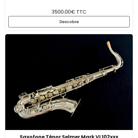
3500.00€ TTC
Descobre
Saxofone Ténor Selmer Mark VI 102xxx