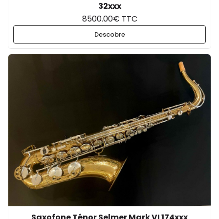
32xxx
8500.00€ TTC
Descobre
Saxofone Ténor Selmer Mark VI 174xxx