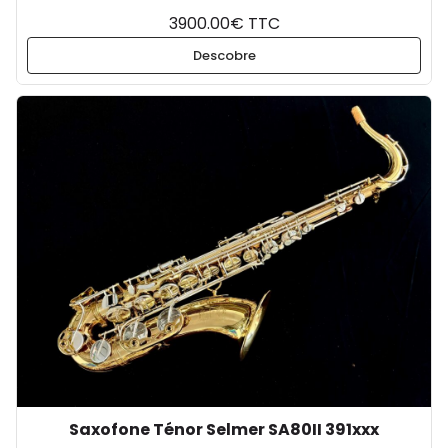
3900.00€ TTC
Descobre
Saxofone Ténor Selmer SA80II 391xxx