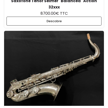
Saxofone Ténor Selmer "Balanced" Action
32xxx
8700.00€ TTC
Descobre