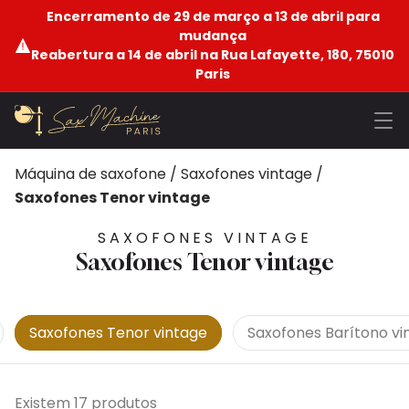
Encerramento de 29 de março a 13 de abril para
mudança
Reabertura a 14 de abril na Rua Lafayette, 180, 75010
Paris
Máquina de saxofone
/
Saxofones vintage
/
Saxofones Tenor vintage
SAXOFONES VINTAGE
Saxofones Tenor vintage
Saxofones Tenor vintage
Saxofones Barítono vi
Existem 17 produtos