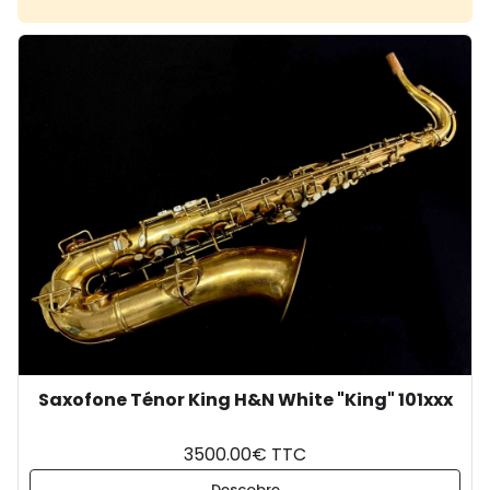
Saxofone Ténor King H&N White "King" 101xxx
3500.00€ TTC
Descobre