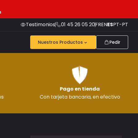
s
Testimonios
01 45 26 05 20
FR
EN
ES
PT-PT
Nuestros Productos
Pedir
Pago en tienda
os
Con tarjeta bancaria, en efectivo