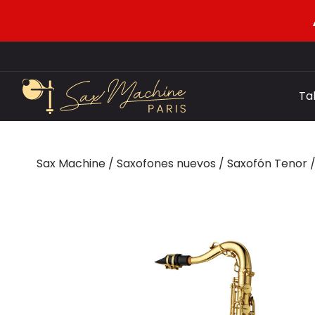
Ta
Sax Machine
/
Saxofones nuevos
/
Saxofón Tenor