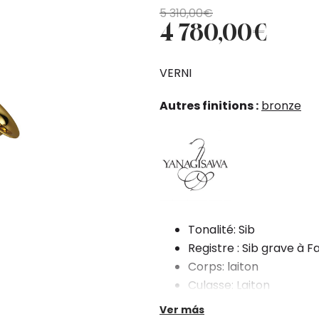
El
El
5 310,00
€
4 780,00
€
precio
precio
original
actual
era:
es:
VERNI
5
4
310,00€.
780,00€.
Autres finitions :
bronze
Tonalité: Sib
Registre : Sib grave à F
Corps: laiton
Culasse: Laiton
Pavillon: laiton
Ver más