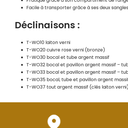
Pratique grâce à son compartiment de range
Facile à transporter grâce à ses deux sangles
Déclinaisons :
T-WO10 laiton verni
T-WO20 cuivre rose verni (bronze)
T-WO30 bocal et tube argent massif
T-WO32 bocal et pavillon argent massif – tub
T-WO33 bocal et pavillon argent massif – tub
T-WO35 bocal, tube et pavillon argent massif
T-WO37 tout argent massif (clés laiton verni