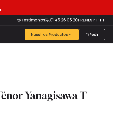
s
Testimonios
01 45 26 05 20
FR
EN
ES
PT-PT
Nuestros Productos
Pedir
énor Yanagisawa T-