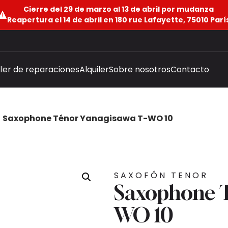
Cierre del 29 de marzo al 13 de abril por mudanza
Reapertura el 14 de abril en 180 rue Lafayette, 75010 Parí
ller de reparaciones
Alquiler
Sobre nosotros
Contacto
/
Saxophone Ténor Yanagisawa T-WO 10
SAXOFÓN TENOR
Saxophone T
WO 10