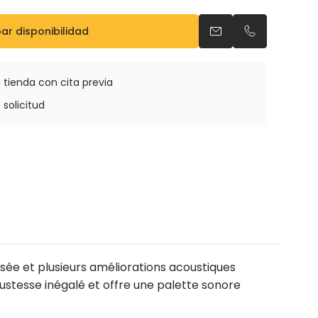
r disponibilidad
Enviar un email
Llamar por t
t bec
 tienda con cita previa
 solicitud
isée et plusieurs améliorations acoustiques
ustesse inégalé et offre une palette sonore