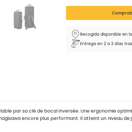
Clés: laiton
Finition: verni
Comproba
Bocal: laiton
Vendu avec étui sac à dos e
Recogida disponible en la
Entrega en 2 a 3 días tras
fiable par sa clé de bocal inversée. Une ergonomie optim
isawa encore plus performant. Il atteint un niveau de j