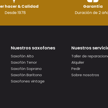
er hacer & Calidad
Garantía
Desde 1978
Duración de 2 añ
Nuestros saxofones
Nuestros servici
Saxofón Alto
Taller de reparacion
Saxofón Tenor
Alquiler
Saxofón Soprano
Pedir
Saxofón Barítono
Sobre nosotros
Saxofones vintage