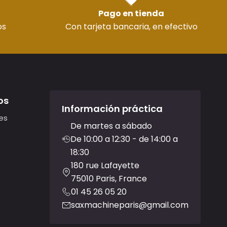
Pago en tienda
os
Con tarjeta bancaria, en efectivo
os
Información práctica
es
De martes a sábado
De 10:00 a 12:30 - de 14:00 a
18:30
180 rue Lafayette
75010 Paris, France
01 45 26 05 20
saxmachineparis@gmail.com