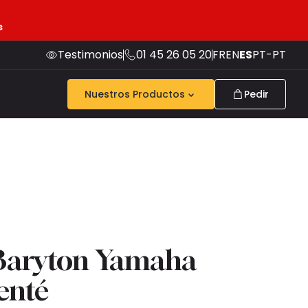
s
Testimonios
01 45 26 05 20
FR
EN
ES
PT-PT
Nuestros Productos
Pedir
O
Baryton Yamaha
enté