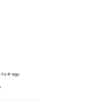
s Fa # aigu
e
istants à la corrosion
 5C