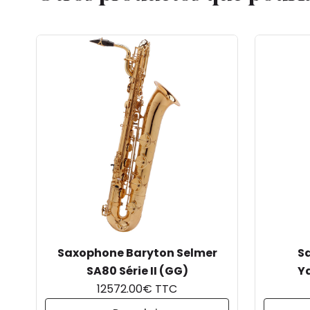
Saxophone Baryton Selmer
S
SA80 Série II (GG)
Y
12572.00€ TTC