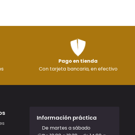
Pago en tienda
os
Con tarjeta bancaria, en efectivo
os
Información práctica
es
De martes a sábado