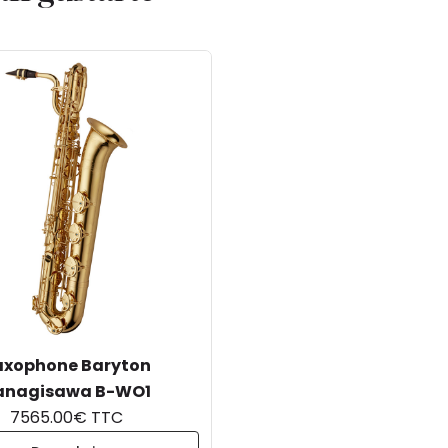
axophone Baryton
anagisawa B-WO1
7565.00€ TTC