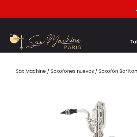
Ta
Sax Machine
/
Saxofones nuevos
/
Saxofón Baríto