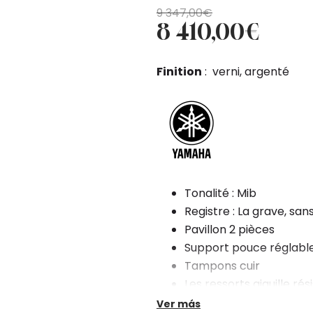
El
El
9 347,00
€
8 410,00
€
precio
precio
original
actual
era:
es:
Finition
: verni, argenté
9
8
347,00€.
410,00€.
Tonalité : Mib
Registre : La grave, san
Pavillon 2 pièces
Support pouce réglabl
Tampons cuir
Les ressorts aiguille rés
Vendu avec étui et bec
Ver más