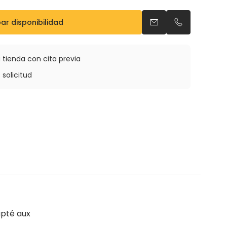
r disponibilidad
Enviar un email
Llamar por t
 tienda con cita previa
 solicitud
apté aux