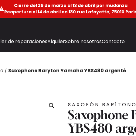
Cierre del 29 de marzo al 13 de abril por mudanza
Reapertura el 14 de abril en 180 rue Lafayette, 75010 Parí
ller de reparaciones
Alquiler
Sobre nosotros
Contacto
no
/
Saxophone Baryton Yamaha YBS480 argenté
SAXOFÓN BARÍTON
Saxophone 
YBS480 arg