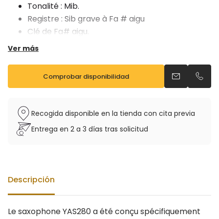
Tonalité : Mib.
Registre : Sib grave à Fa # aigu
Clé de Fa# aigu.
Support pouce multidirectionnel en plastique
Ver más
Tampons cuir, résonateur plastique.
Vendu avec étui sac à dos et bec Yamaha 4C
Comprobar disponibilidad
Enviar un ema
Llama
Recogida disponible en la tienda con cita previa
Entrega en 2 a 3 días tras solicitud
Descripción
Le saxophone YAS280 a été conçu spécifiquement