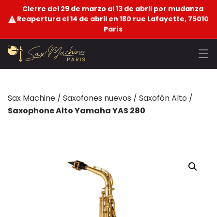
Cierre del 29 de marzo al 13 de abril por mudanza
Reapertura el 14 de abril en 180 rue Lafayette, 75010
París
Sax Machine
/
Saxofones nuevos
/
Saxofón Alto
/
Saxophone Alto Yamaha YAS 280