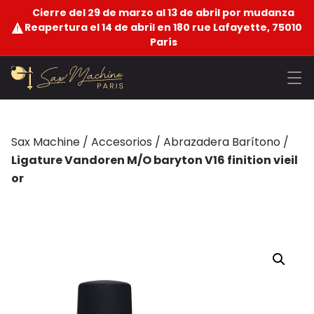
Cierre del 29 de marzo al 13 de abril por mudanza
Reapertura el 14 de abril en 180 rue Lafayette, 75010
París
Sax Machine
/
Accesorios
/
Abrazadera Barítono
/
Ligature Vandoren M/O baryton V16 finition vieil
or