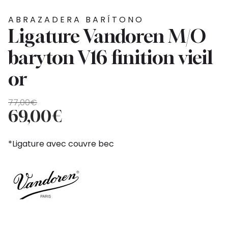
ABRAZADERA BARÍTONO
Ligature Vandoren M/O
baryton V16 finition vieil
or
El
El
77,00
€
precio
precio
69,00
€
original
actual
era:
es:
*Ligature avec couvre bec
77,00€.
69,00€.