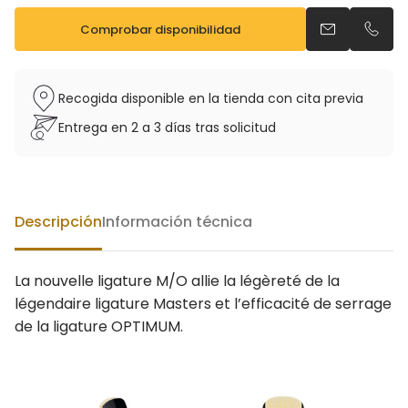
Comprobar disponibilidad
Enviar un ema
Llama
Recogida disponible en la tienda con cita previa
Entrega en 2 a 3 días tras solicitud
Descripción
Información técnica
La nouvelle ligature M/O allie la légèreté de la
légendaire ligature Masters et l’efficacité de serrage
de la ligature OPTIMUM.