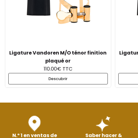
Ligature Vandoren M/O ténor finition
Ligatu
plaqué or
110.00€ TTC
Descubrir
N.º 1 en ventas de
Saber hacer &