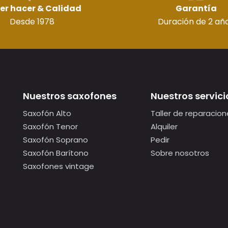
er hacer & Calidad
Garantía
Desde 1978
Duración de 2 añ
Nuestros saxofones
Nuestros servici
Saxofón Alto
Taller de reparacion
Saxofón Tenor
Alquiler
Saxofón Soprano
Pedir
Saxofón Barítono
Sobre nosotros
Saxofones vintage