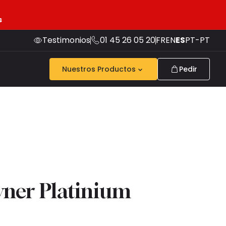
s
Testimonios
01 45 26 05 20
FR
EN
ES
PT-PT
Nuestros Productos
Pedir
vner Platinium