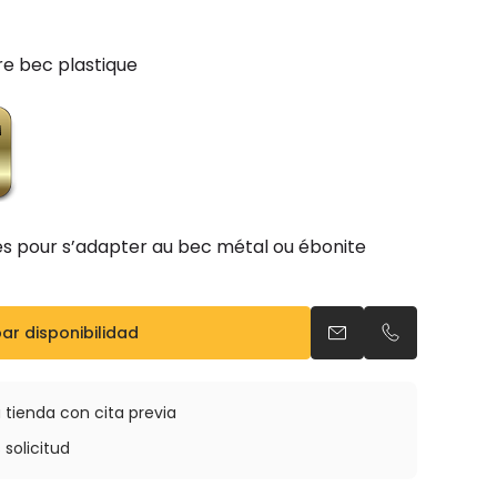
vre bec plastique
res pour s’adapter au bec métal ou ébonite
r disponibilidad
Enviar un email
Llamar por t
 tienda con cita previa
 solicitud