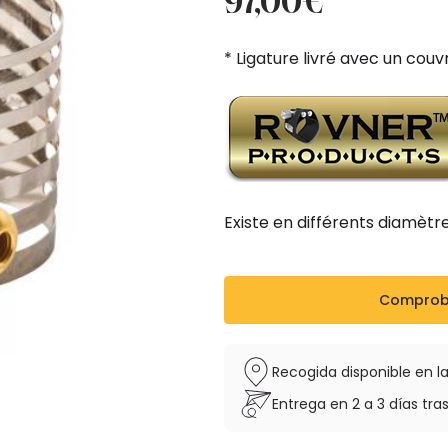
97,00
€
original
actual
era:
es:
* Ligature livré avec un cou
108,00€.
97,00€.
Existe en différents diamèt
Comproba
Recogida disponible en la
Entrega en 2 a 3 días tras