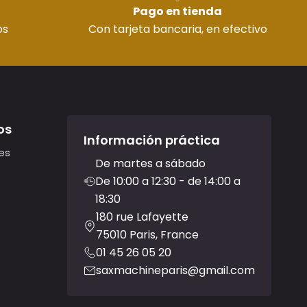
Pago en tienda
os
Con tarjeta bancaria, en efectivo
os
Información práctica
es
De martes a sábado
De 10:00 a 12:30 - de 14:00 a
18:30
180 rue Lafayette
75010 Paris, France
01 45 26 05 20
saxmachineparis@gmail.com