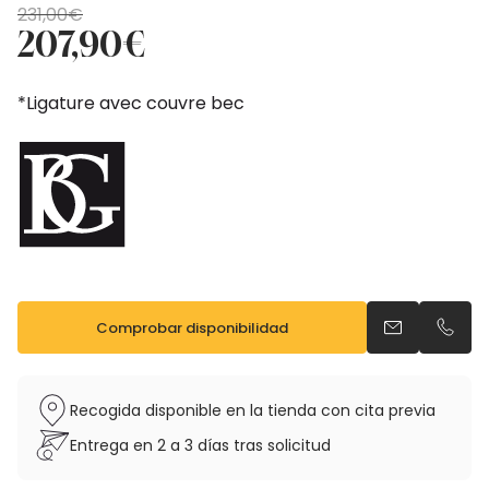
El
El
231,00
€
precio
precio
207,90
€
original
actual
era:
es:
*Ligature avec couvre bec
231,00€.
207,90€.
Comprobar disponibilidad
Enviar un ema
Llama
Recogida disponible en la tienda con cita previa
Entrega en 2 a 3 días tras solicitud