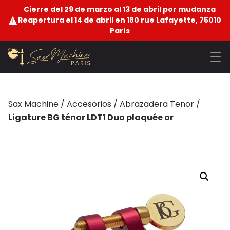
Cierre del 29 de marzo al 13 de abril por mudanza
Reapertura el 14 de abril en 180 rue Lafayette, 75010
París
Sax Machine
/
Accesorios
/
Abrazadera Tenor
/
Ligature BG ténor LDT1 Duo plaquée or