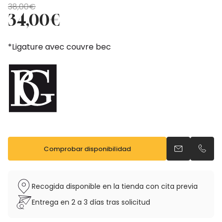
El
El
38,00
€
precio
precio
34,00
€
original
actual
era:
es:
*Ligature avec couvre bec
38,00€.
34,00€.
Comprobar disponibilidad
Enviar un ema
Llama
Recogida disponible en la tienda con cita previa
Entrega en 2 a 3 días tras solicitud