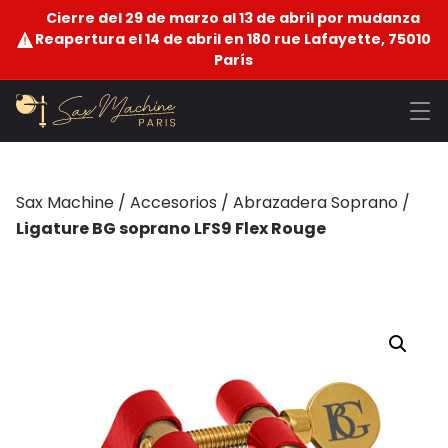
Cierre del 29 de marzo al 13 de abril por mudanza
Reapertura el 14 de abril en 180 rue Lafayette, 75010
París
Sax Machine
/
Accesorios
/
Abrazadera Soprano
/
Ligature BG soprano LFS9 Flex Rouge