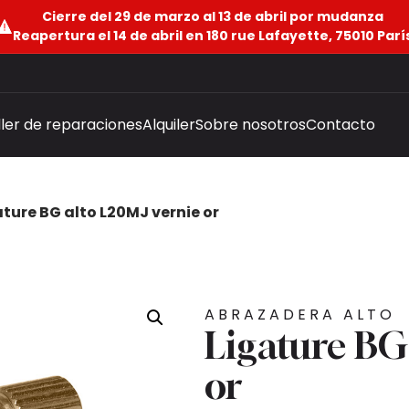
Cierre del 29 de marzo al 13 de abril por mudanza
Reapertura el 14 de abril en 180 rue Lafayette, 75010 Parí
ller de reparaciones
Alquiler
Sobre nosotros
Contacto
ature BG alto L20MJ vernie or
ABRAZADERA ALTO
Ligature BG
or