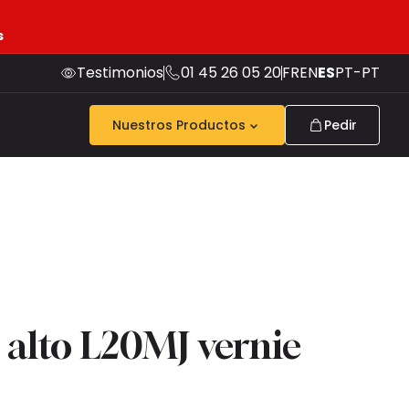
s
Testimonios
01 45 26 05 20
FR
EN
ES
PT-PT
Nuestros Productos
Pedir
 alto L20MJ vernie