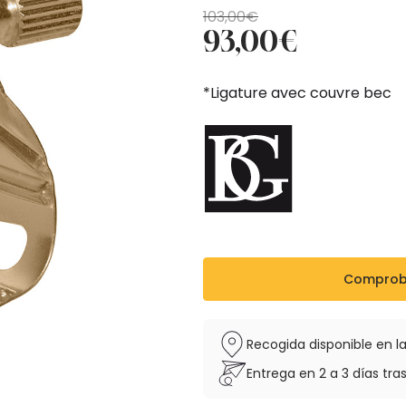
El
El
103,00
€
93,00
€
precio
precio
original
actual
era:
es:
*Ligature avec couvre bec
103,00€.
93,00€.
Comproba
Recogida disponible en la
Entrega en 2 a 3 días tras