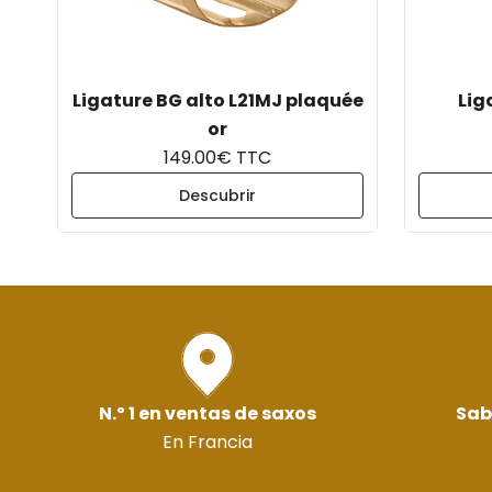
Ligature BG alto L21MJ plaquée
Lig
or
149.00€ TTC
Descubrir
N.º 1 en ventas de saxos
Sab
En Francia