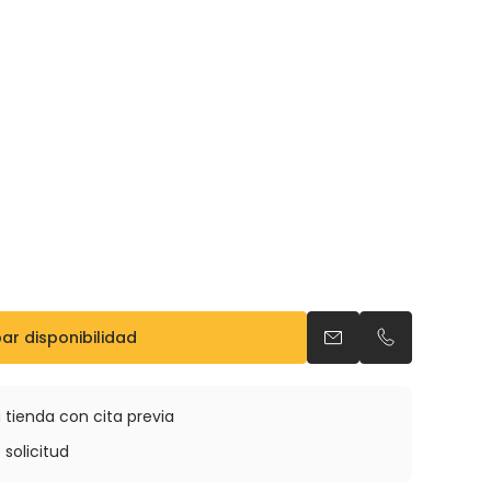
r disponibilidad
Enviar un email
Llamar por t
 tienda con cita previa
 solicitud