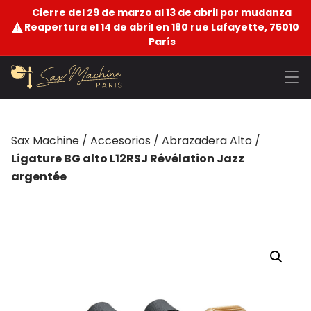
Cierre del 29 de marzo al 13 de abril por mudanza
Reapertura el 14 de abril en 180 rue Lafayette, 75010
París
Sax Machine
/
Accesorios
/
Abrazadera Alto
/
Ligature BG alto L12RSJ Révélation Jazz
argentée