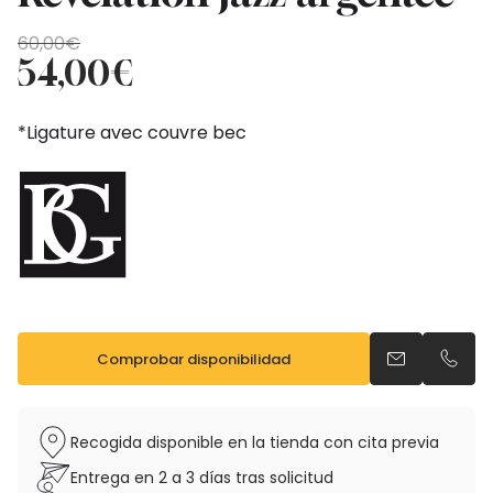
El
El
60,00
€
precio
precio
54,00
€
original
actual
era:
es:
*Ligature avec couvre bec
60,00€.
54,00€.
Comprobar disponibilidad
Enviar un ema
Llama
Recogida disponible en la tienda con cita previa
Entrega en 2 a 3 días tras solicitud