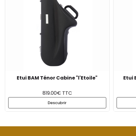
Etui BAM Ténor Cabine "l'Etoile"
Etui
819.00€ TTC
Descubrir