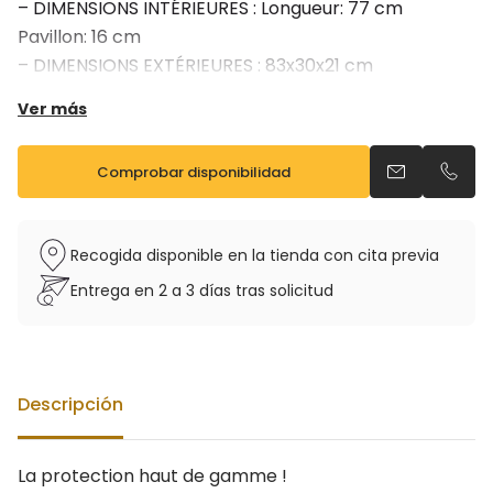
– DIMENSIONS INTÉRIEURES : Longueur: 77 cm
Pavillon: 16 cm
– DIMENSIONS EXTÉRIEURES : 83x30x21 cm
– Existe en noir et gris
Ver más
Comprobar disponibilidad
Enviar un ema
Llama
Recogida disponible en la tienda con cita previa
Entrega en 2 a 3 días tras solicitud
Descripción
La protection haut de gamme !