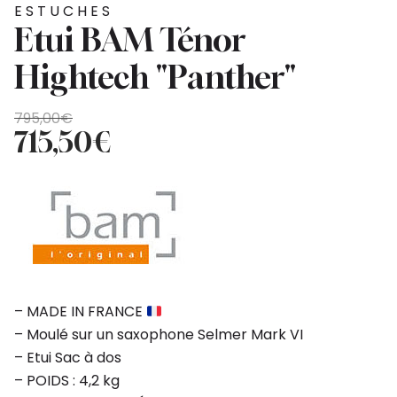
ESTUCHES
Etui BAM Ténor
Hightech "Panther"
El
El
795,00
€
precio
precio
715,50
€
original
actual
era:
es:
795,00€.
715,50€.
– MADE IN FRANCE
– Moulé sur un saxophone Selmer Mark VI
– Etui Sac à dos
– POIDS : 4,2 kg