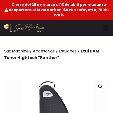
Cierre del 29 de marzo al 13 de abril por mudanza
Reapertura el 14 de abril en 180 rue Lafayette, 75010
París
Sax Machine
/
Accesorios
/
Estuches
/
Etui BAM
Ténor Hightech "Panther"