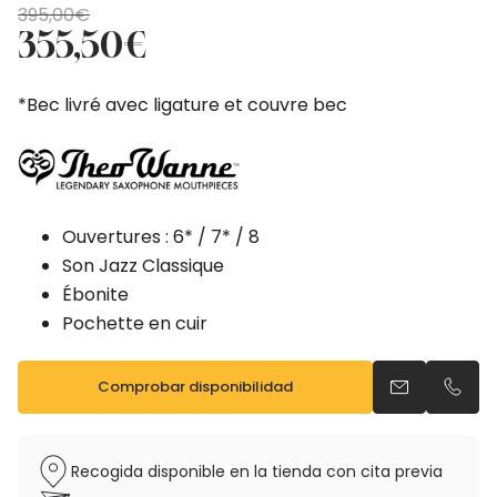
El
El
395,00
€
precio
precio
355,50
€
original
actual
era:
es:
*Bec livré avec ligature et couvre bec
395,00€.
355,50€.
Ouvertures : 6* / 7* / 8
Son Jazz Classique
Ébonite
Pochette en cuir
Comprobar disponibilidad
Enviar un ema
Llama
Recogida disponible en la tienda con cita previa