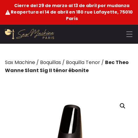
Cierre del 29 de marzo al 13 de abril por mudanza
Reapertura el 14 de abril en 180 rue Lafayette, 75010
París
Sax Machine
/
Boquillas
/
Boquilla Tenor
/
Bec Theo
Wanne Slant Sig II ténor ébonite