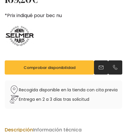
original
actual
era:
es:
*Prix indiqué pour bec nu
188,00€.
169,20€.
Comprobar disponibilidad
Enviar un email
Llamar p
Recogida disponible en la tienda con cita previa
Entrega en 2 a 3 días tras solicitud
Descripción
Información técnica