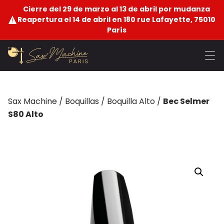
Cierre del 29 de marzo al 13 de abril por mudanza
Reapertura el 14 de abril en 180 rue Lafayette, 75010
París
Sax Machine
/
Boquillas
/
Boquilla Alto
/
Bec Selmer
S80 Alto