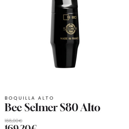
BOQUILLA ALTO
Bec Selmer S80 Alto
El
El
188,00
€
precio
precio
169,20
€