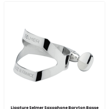
Ligature Selmer Saxophone Baryton Basse