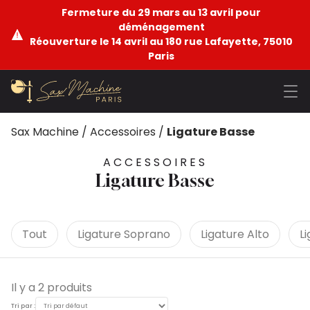
Fermeture du 29 mars au 13 avril pour
déménagement
Réouverture le 14 avril au 180 rue Lafayette, 75010
Paris
Sax Machine
/
Accessoires
/
Ligature Basse
ACCESSOIRES
Ligature Basse
Tout
Ligature Soprano
Ligature Alto
L
Il y a 2 produits
Tri par :